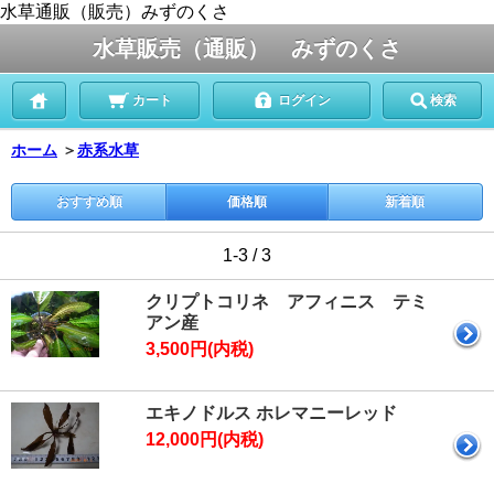
水草通販（販売）みずのくさ
水草販売（通販） みずのくさ
カート
ログイン
検索
ホーム
＞
赤系水草
おすすめ順
価格順
新着順
1-3 / 3
クリプトコリネ アフィニス テミ
アン産
3,500円(内税)
エキノドルス ホレマニーレッド
12,000円(内税)